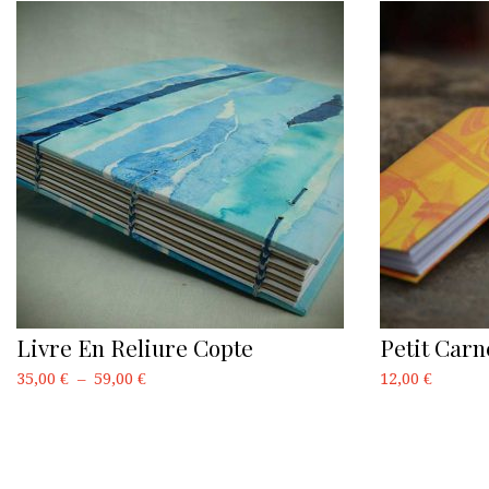
Livre En Reliure Copte
Petit Car
Plage
35,00
€
–
59,00
€
12,00
€
de
Ce
prix :
produit
35,00 €
a
à
plusieurs