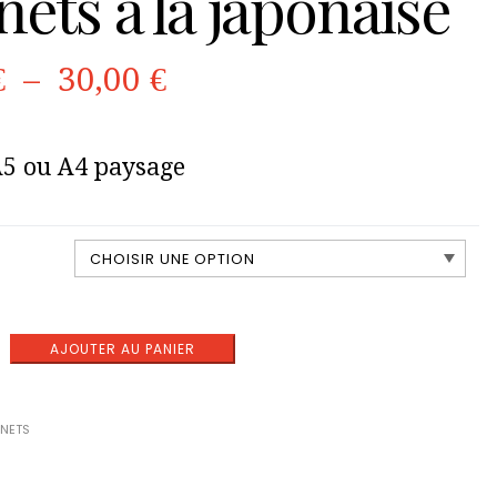
ets à la japonaise
Plage
€
–
30,00
€
de
5 ou A4 paysage
prix :
15,00 €
à
AJOUTER AU PANIER
30,00 €
NETS