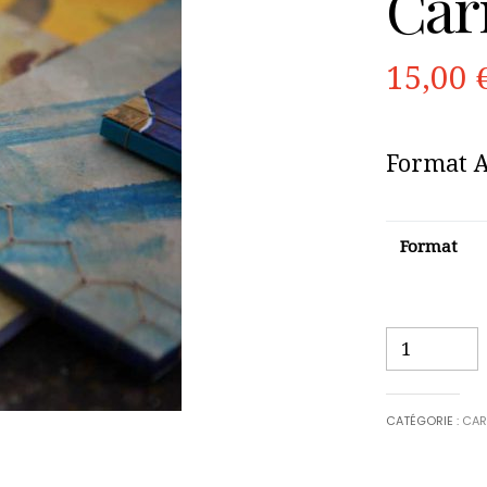
Carn
15,00
Format A
Format
quantité
de
Carnets
à
CATÉGORIE :
CAR
la
japonaise